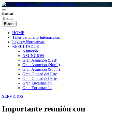
Saltar
al
contenido
Buscar
MOVILIDAD ELECTRICA PARAGUAY
Buscar
HOME
Taller Seminario Internacional
Leyes y Normativas
RESULTADOS
Asunción
ASUNCION
Gran Asunción (East)
Gran Asunción (North)
Gran Asunción (South)
Gran Ciudad del Este
Gran Ciudad del Este
Gran Encarnación
Gran Encarnación
SERVICIOS
Importante reunión con