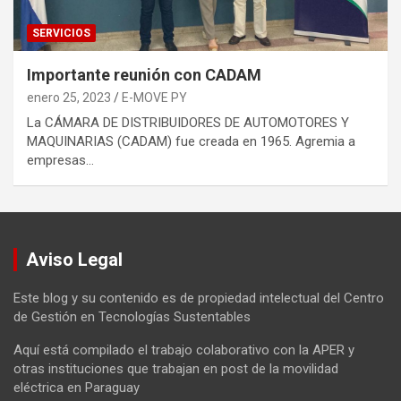
SERVICIOS
Importante reunión con CADAM
enero 25, 2023
E-MOVE PY
La CÁMARA DE DISTRIBUIDORES DE AUTOMOTORES Y
MAQUINARIAS (CADAM) fue creada en 1965. Agremia a
empresas…
Aviso Legal
Este blog y su contenido es de propiedad intelectual del Centro
de Gestión en Tecnologías Sustentables
Aquí está compilado el trabajo colaborativo con la APER y
otras instituciones que trabajan en post de la movilidad
eléctrica en Paraguay