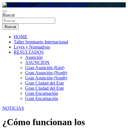
Saltar
al
contenido
Buscar
MOVILIDAD ELECTRICA PARAGUAY
Buscar
HOME
Taller Seminario Internacional
Leyes y Normativas
RESULTADOS
Asunción
ASUNCION
Gran Asunción (East)
Gran Asunción (North)
Gran Asunción (South)
Gran Ciudad del Este
Gran Ciudad del Este
Gran Encarnación
Gran Encarnación
NOTICIAS
¿Cómo funcionan los