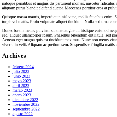
natoque penatibus et magnis dis parturient montes, nascetur ridiculus
aliquam purus blandit eleifend auctor. Maecenas porttitor eros at pulvi
Quisque massa mauris, imperdiet in nisl vitae, mollis faucibus enim. S
turpis vel mattis. Proin vulputate aliquet tincidunt. Nulla sed urna c
Donec lorem metus, pulvinar sit amet augue ut, tristique euismod neq
sed, aliquet ullamcorper ipsum. Phasellus bibendum elit ligula, sed pl
Aenean eget magna quis est tincidunt maximus. Nunc non metus vitae s
viverra in velit. Aliquam ac pretium sem. Suspendisse fringilla mattis 
Archives
febrero 2024
julio 2023
junio 2023
mayo 2023
abril 2023
marzo 2023
enero 2023
diciembre 2022
noviembre 2022
septiembre 2022
agosto 2022