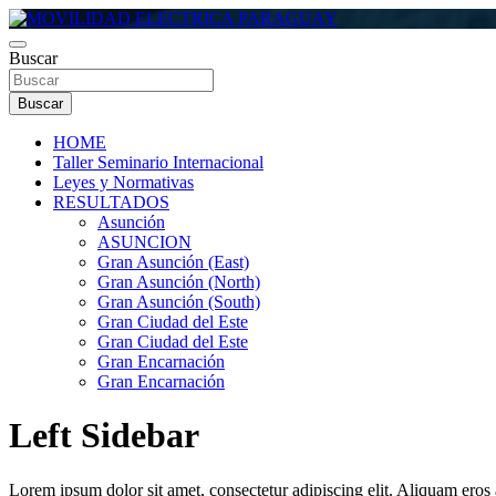
Saltar
al
contenido
Buscar
MOVILIDAD ELECTRICA PARAGUAY
Buscar
HOME
Taller Seminario Internacional
Leyes y Normativas
RESULTADOS
Asunción
ASUNCION
Gran Asunción (East)
Gran Asunción (North)
Gran Asunción (South)
Gran Ciudad del Este
Gran Ciudad del Este
Gran Encarnación
Gran Encarnación
Left Sidebar
Lorem ipsum dolor sit amet, consectetur adipiscing elit. Aliquam eros an