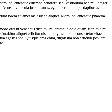
bero, pellentesque euismod hendrerit sed, vestibulum nec mi. Integer
en. Aenean vehicula justo mauris, eget interdum turpis dapibus a.
cidunt lorem sit amet malesuada aliquet. Morbi pellentesque pharetra
mmodo orci ut venenatis dictum. Pellentesque odio quam, rutrum a mi
abitur aliquet efficitur nisi, eu dignissim dui consectetur vitae.
la egestas sed. Quisque eros enim, dignissim non efficitur posuere,
ue.