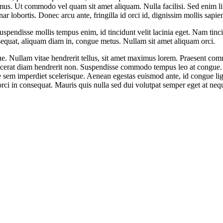
 mus. Ut commodo vel quam sit amet aliquam. Nulla facilisi. Sed enim li
nar lobortis. Donec arcu ante, fringilla id orci id, dignissim mollis sapi
uspendisse mollis tempus enim, id tincidunt velit lacinia eget. Nam tin
onsequat, aliquam diam in, congue metus. Nullam sit amet aliquam orci.
ue. Nullam vitae hendrerit tellus, sit amet maximus lorem. Praesent co
acerat diam hendrerit non. Suspendisse commodo tempus leo at congue. Cur
em imperdiet scelerisque. Aenean egestas euismod ante, id congue ligu
orci in consequat. Mauris quis nulla sed dui volutpat semper eget at neq