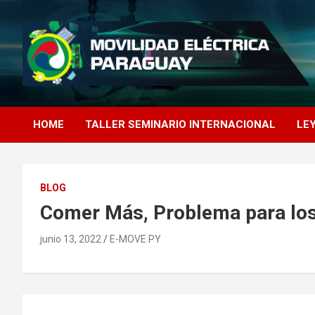
Saltar
al
contenido
MOVILIDAD
HOME
TALLER SEMINARIO INTERNACIONAL
LE
ELECTRICA
PARAGUAY
BLOG
Comer Más, Problema para los
junio 13, 2022
E-MOVE PY
Navegación