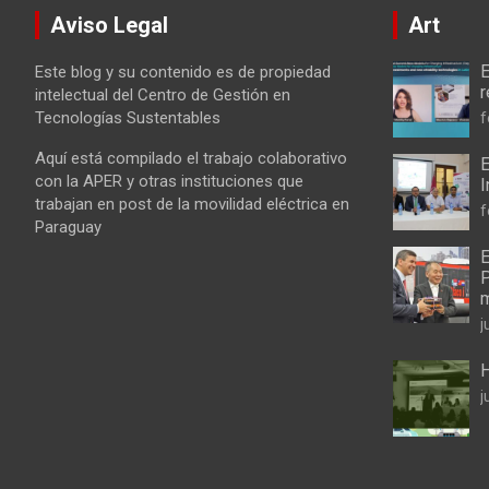
Aviso Legal
Art
E
Este blog y su contenido es de propiedad
r
intelectual del Centro de Gestión en
Tecnologías Sustentables
f
Aquí está compilado el trabajo colaborativo
E
con la APER y otras instituciones que
I
trabajan en post de la movilidad eléctrica en
f
Paraguay
E
P
m
j
j